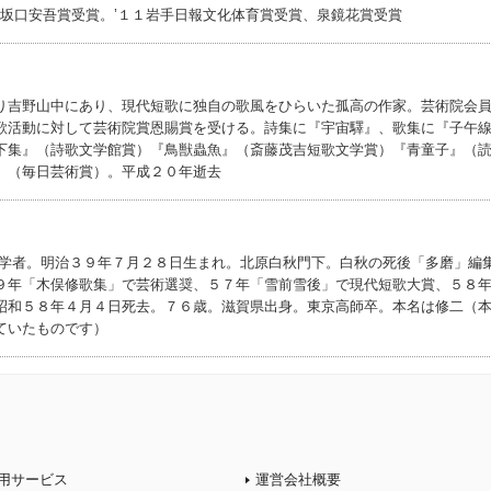
８坂口安吾賞受賞。’１１岩手日報文化体育賞受賞、泉鏡花賞受賞
り吉野山中にあり、現代短歌に独自の歌風をひらいた孤高の作家。芸術院会
歌活動に対して芸術院賞恩賜賞を受ける。詩集に『宇宙驛』、歌集に『子午
下集』（詩歌文学館賞）『鳥獣蟲魚』（斎藤茂吉短歌文学賞）『青童子』（
』（毎日芸術賞）。平成２０年逝去
文学者。明治３９年７月２８日生まれ。北原白秋門下。白秋の死後「多磨」編
９年「木俣修歌集」で芸術選奨、５７年「雪前雪後」で現代短歌大賞、５８
昭和５８年４月４日死去。７６歳。滋賀県出身。東京高師卒。本名は修二（
ていたものです）
用サービス
運営会社概要