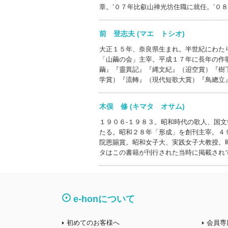
章。’０７年比叡山禅光坊住職に就任。’０
前 登志夫 (マエ トシオ)
大正１５年、奈良県生まれ。半世紀にわた
「山繭の会」主宰。平成１７年に長年の作
繭』『靈異記』『縄文紀』（迢空賞）『樹
学賞）『流轉』（現代短歌大賞）『鳥總立
木俣 修 (キマタ オサム)
１９０６‐１９８３。昭和時代の歌人、国
たる。昭和２８年「形成」を創刊主宰。４
院恩賜賞。昭和女子大、実践女子大教授。
タはこの書籍が刊行された当時に掲載され
e-honについて
初めてのお客様へ
会員専