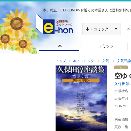
本、雑誌、CD・DVDをお近くの本屋さんに送料無料で
本
コミック
トップ
本・コミック
文芸
文芸評論
空ゆ
久保田淳
出版社名
出版年月
ISBNコー
税込価格
頁数・縦