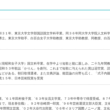
和３１年、東京大学文学部国語国文学科卒業。同３６年同大学大学院人文科
博士。東京大学助手、白百合女子大学助教授、東京大学助教授、同教授、白
（現昭和女子大学）国文科卒業。在学中より短歌と能に親しみ、二十九年間
昭和５３年歌誌「かりん」を創刊。これまで短歌に与えられた賞は迢空賞、
などがある。朝日歌壇選者。また古典評論、能芸論の分野も広く、「式子内
成１５年、日本芸術院賞を受賞
ウ)
。’６１年田村俊子賞、’６３年女流文学賞。７３年中尊寺で得度受戒。８７
まで。現名誉住職）、９２年谷崎潤一郎賞、’９６年芸術選奨文部大臣賞、文
１年野間文芸賞、’０２年大谷竹次郎賞、’０６年イタリア国際ノニーノ賞、文