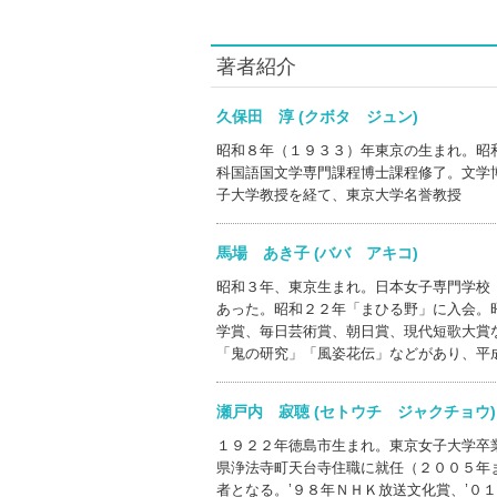
著者紹介
久保田 淳 (クボタ ジュン)
昭和８年（１９３３）年東京の生まれ。昭
科国語国文学専門課程博士課程修了。文学
子大学教授を経て、東京大学名誉教授
馬場 あき子 (ババ アキコ)
昭和３年、東京生まれ。日本女子専門学校
あった。昭和２２年「まひる野」に入会。
学賞、毎日芸術賞、朝日賞、現代短歌大賞
「鬼の研究」「風姿花伝」などがあり、平
瀬戸内 寂聴 (セトウチ ジャクチョ
１９２２年徳島市生まれ。東京女子大学卒業
県浄法寺町天台寺住職に就任（２００５年
者となる。’９８年ＮＨＫ放送文化賞、’０