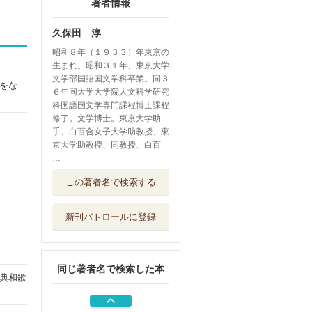
著者情報
久保田 淳
昭和８年（１９３３）年東京の
生まれ。昭和３１年、東京大学
文学部国語国文学科卒業。同３
をな
６年同大学大学院人文科学研究
科国語国文学専門課程博士課程
修了。文学博士。東京大学助
手、白百合女子大学助教授、東
京大学助教授、同教授、白百
…
和歌文学大系 １
この著者名で検索する
６
明治書院
新刊パトロールに登録
和歌文学大系 ８
明治書院
同じ著者名で検索した本
藤原俊成
典和歌
吉川弘文館