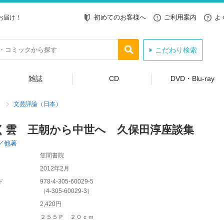
初めてのお客様へ
ご利用案内
よ
お届け！
こだわり検索
雑誌
CD
DVD・Blu-ray
文芸評論（日本）
く雲 王朝から中世へ 久保田淳座談集
／他著
笠間書院
2012年2月
ド
978-4-305-60029-5
（
4-305-60029-3
）
2,420円
２５５Ｐ ２０ｃｍ