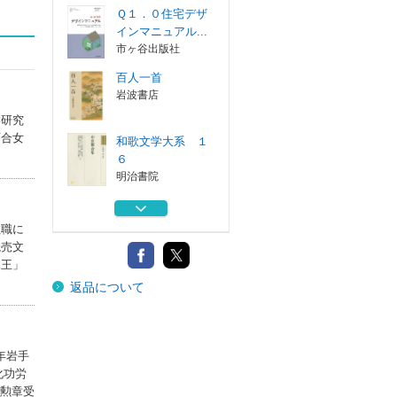
Ｑ１．０住宅デザ
インマニュアル...
市ヶ谷出版社
百人一首
岩波書店
学研究
百合女
和歌文学大系 １
６
明治書院
和歌文学大系 ８
明治書院
教職に
読売文
親王」
藤原俊成
返品について
吉川弘文館
Ｑ１．０住宅デザ
インマニュアル...
年岩手
市ヶ谷出版社
化功労
化勲章受
百人一首