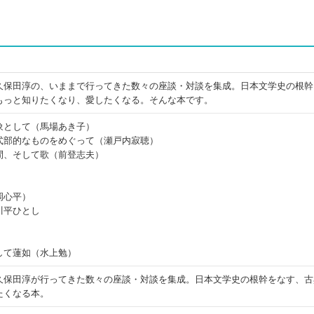
久保田淳の、いままで行ってきた数々の座談・対談を集成。日本文学史の根幹
もっと知りたくなり、愛したくなる。そんな本です。
象として（馬場あき子）
式部的なものをめぐって（瀬戸内寂聴）
間、そして歌（前登志夫）
岡心平）
川平ひとし
して蓮如（水上勉）
久保田淳が行ってきた数々の座談・対談を集成。日本文学史の根幹をなす、古
たくなる本。