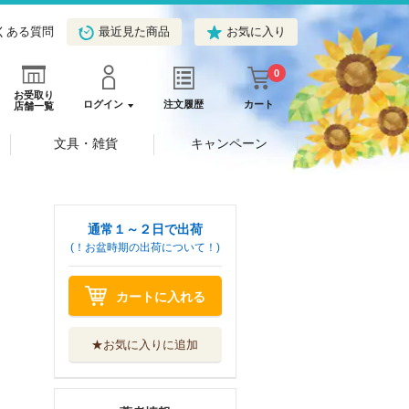
くある質問
最近見た商品
お気に入り
0
お受取り
ログイン
注文履歴
カート
店舗一覧
文具・雑貨
キャンペーン
通常１～２日で出荷
(！お盆時期の出荷について！)
カートに入れる
★お気に入りに追加