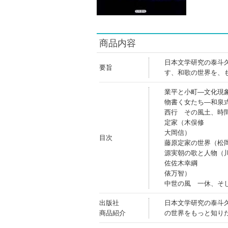
商品内容
日本文学研究の泰斗
要旨
す、和歌の世界を、
業平と小町―文化現
物書く女たち―和泉
西行 その風土、時
定家（木俣修
大岡信）
目次
藤原定家の世界（松
源実朝の歌と人物（
佐佐木幸綱
俵万智）
中世の風 一休、そ
出版社
日本文学研究の泰斗
商品紹介
の世界をもっと知り