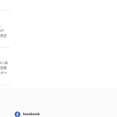
岩波書店
和歌文学大系 １
６
員。
明治書院
線の
読売文
和歌文学大系 ８
明治書院
藤原俊成
吉川弘文館
集にあ
年芸術
本デー
facebook