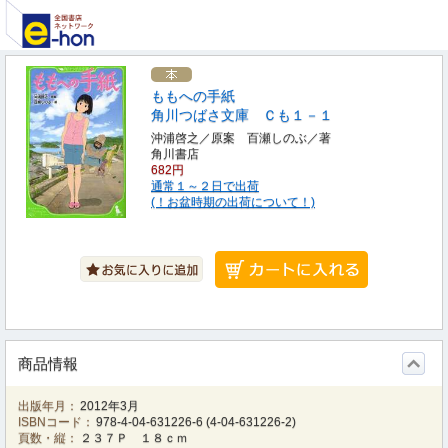
ももへの手紙
角川つばさ文庫 Ｃも１－１
沖浦啓之／原案 百瀬しのぶ／著
角川書店
682円
通常１～２日で出荷
(！お盆時期の出荷について！)
商品情報
出版年月：
2012年3月
ISBNコード：
978-4-04-631226-6
(
4-04-631226-2
)
頁数・縦：
２３７Ｐ １８ｃｍ