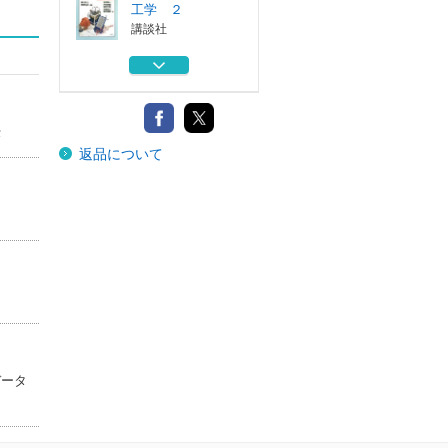
工学 ２
講談社
ＤＬＣの応用技術
進化するダイ...
シーエムシー出版
授
ＤＬＣの応用技術
返品について
進化するダイ...
シーエムシー出版
ＤＬＣの基礎と応
用展開 普及版
シーエムシー出版
ＤＬＣの基礎と応
用展開
シーエムシー出版
はじめての生産加
工学 ２
データ
講談社
ＤＬＣの応用技術
進化するダイ...