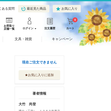
くある質問
最近見た商品
お気に入り
0
お受取り
ログイン
注文履歴
カート
店舗一覧
文具・雑貨
キャンペーン
現在ご注文できません
★お気に入りに追加
著者情報
大竹 尚登