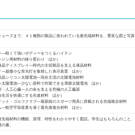
シューズまで、４１種類の製品に使われている最先端材料を、豊富な図と写真
ー―軽くて強いボディーをつくるハイテン
ンジン用材料の移り変わり ほか）
液晶ディスプレイ―時代の主役製品を支える液晶材料
イ―超微小な蛍光灯を集積した表示装置 ほか）
結晶シリコン太陽電池―現在主流の太陽電池材料
ン太陽電池―少ない原料で作製できる薄膜太陽電池 ほか）
節・人工心臓―人の命を支える究極の人工臓器
食生活を快適にする先進材料 ほか）
ケット・ゴルフクラブ―最新鋭のスポーツ用具に搭載される先端複合材料
ム―航空宇宙産業を凌ぐ最先進複合材料 ほか）
最先端材料の機能、原理、特性をわかりやすく図説。学生はもちろんのこと、
携の書。