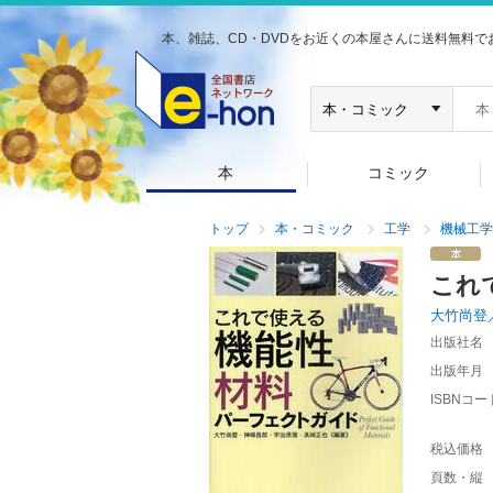
本、雑誌、CD・DVDをお近くの本屋さんに送料無料で
本
コミック
トップ
本・コミック
工学
機械工学
これ
大竹尚登
出版社名
出版年月
ISBNコー
税込価格
頁数・縦