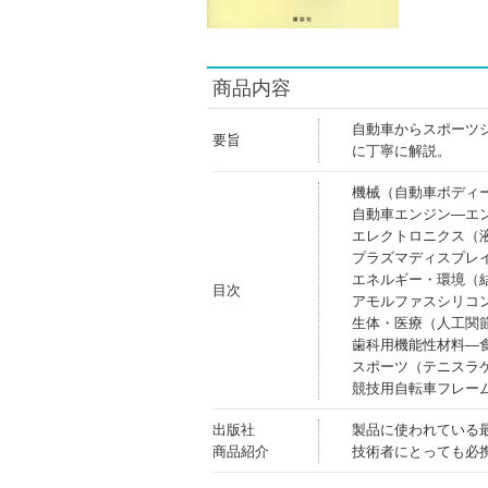
商品内容
自動車からスポーツ
要旨
に丁寧に解説。
機械（自動車ボディ
自動車エンジン―エ
エレクトロニクス（
プラズマディスプレ
エネルギー・環境（
目次
アモルファスシリコ
生体・医療（人工関
歯科用機能性材料―
スポーツ（テニスラ
競技用自転車フレー
出版社
製品に使われている
商品紹介
技術者にとっても必