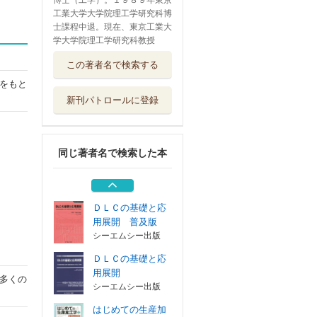
博士（工学）。１９８９年東京
工業大学大学院理工学研究科博
士課程中退。現在、東京工業大
学大学院理工学研究科教授
はじめての生産加
この著者名で検索する
工学 ２
講談社
をもと
新刊パトロールに登録
ＤＬＣの応用技術
進化するダイ...
シーエムシー出版
同じ著者名で検索した本
ＤＬＣの応用技術
進化するダイ...
シーエムシー出版
ＤＬＣの基礎と応
用展開 普及版
シーエムシー出版
ＤＬＣの基礎と応
用展開
多くの
シーエムシー出版
はじめての生産加