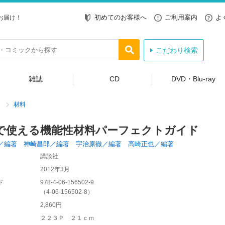
初めてのお客様へ
ご利用案内
よ
お届け！
こだわり検索
雑誌
CD
DVD・Blu-ray
材料
で使える機能性材料パーフェクトガイド
／編著 神崎昌郎／編著 宇治原徹／編著 高崎正也／編著
講談社
2012年3月
ド
978-4-06-156502-9
（
4-06-156502-8
）
2,860円
２２３Ｐ ２１ｃｍ