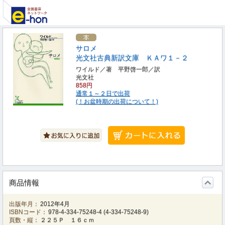
サロメ
光文社古典新訳文庫 ＫＡワ１－２
ワイルド／著 平野啓一郎／訳
光文社
858円
通常１～２日で出荷
(！お盆時期の出荷について！)
商品情報
出版年月：
2012年4月
ISBNコード：
978-4-334-75248-4
(
4-334-75248-9
)
頁数・縦：
２２５Ｐ １６ｃｍ