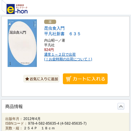
昆虫食入門
平凡社新書 ６３５
内山昭一／著
平凡社
924円
通常１～２日で出荷
(！お盆時期の出荷について！)
商品情報
出版年月：
2012年4月
ISBNコード：
978-4-582-85635-4
(
4-582-85635-7
)
頁数・縦：
２５４Ｐ １８ｃｍ