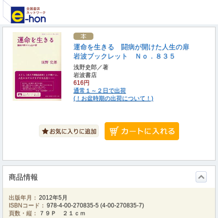
運命を生きる 闘病が開けた人生の扉
岩波ブックレット Ｎｏ．８３５
浅野史郎／著
岩波書店
616円
通常１～２日で出荷
(！お盆時期の出荷について！)
商品情報
出版年月：
2012年5月
ISBNコード：
978-4-00-270835-5
(
4-00-270835-7
)
頁数・縦：
７９Ｐ ２１ｃｍ