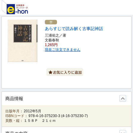
あらすじで読み解く古事記神話
三浦佑之／著
文藝春秋
1,265円
現在ご注文できません
商品情報
出版年月：
2012年5月
ISBNコード：
978-4-16-375230-3
(
4-16-375230-7
)
頁数・縦：
１５８Ｐ ２１ｃｍ