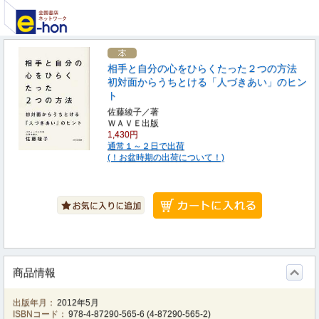
相手と自分の心をひらくたった２つの方法
初対面からうちとける「人づきあい」のヒン
ト
佐藤綾子／著
ＷＡＶＥ出版
1,430円
通常１～２日で出荷
(！お盆時期の出荷について！)
商品情報
出版年月：
2012年5月
ISBNコード：
978-4-87290-565-6
(
4-87290-565-2
)