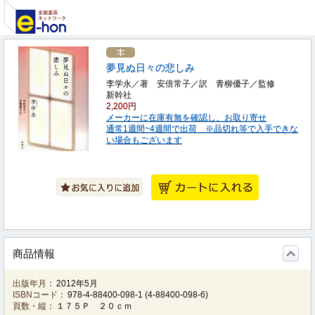
夢見ぬ日々の悲しみ
李学永／著 安倍常子／訳 青柳優子／監修
新幹社
2,200円
メーカーに在庫有無を確認し、お取り寄せ
通常1週間~4週間で出荷 ※品切れ等で入手できな
い場合もございます
商品情報
出版年月：
2012年5月
ISBNコード：
978-4-88400-098-1
(
4-88400-098-6
)
頁数・縦：
１７５Ｐ ２０ｃｍ