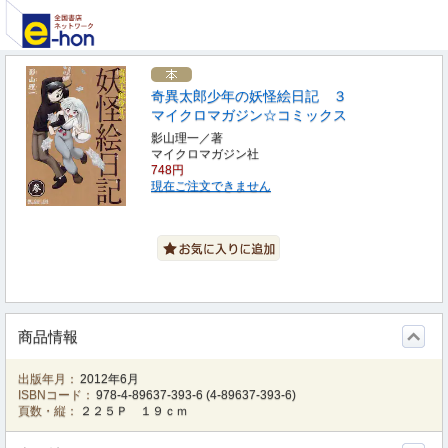
奇異太郎少年の妖怪絵日記 ３
マイクロマガジン☆コミックス
影山理一／著
マイクロマガジン社
748円
現在ご注文できません
商品情報
出版年月：
2012年6月
ISBNコード：
978-4-89637-393-6
(
4-89637-393-6
)
頁数・縦：
２２５Ｐ １９ｃｍ