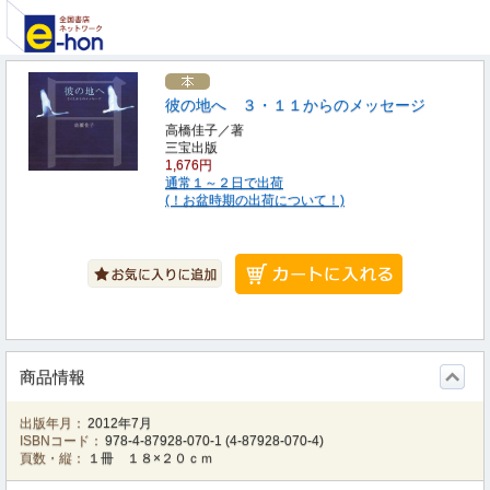
彼の地へ ３・１１からのメッセージ
高橋佳子／著
三宝出版
1,676円
通常１～２日で出荷
(！お盆時期の出荷について！)
商品情報
出版年月：
2012年7月
ISBNコード：
978-4-87928-070-1
(
4-87928-070-4
)
頁数・縦：
１冊 １８×２０ｃｍ