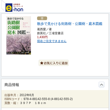
散歩で見かける街路樹・公園樹・庭木図鑑
葛西愛／著
創英社／三省堂書店
1,430円
現在ご注文できません
商品情報
出版年月：
2012年6月
ISBNコード：
978-4-88142-555-8
(
4-88142-555-2
)
頁数・縦：
３９７Ｐ １８ｃｍ