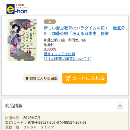
新しい歴史教育のパラダイムを拓く 徹底分
析！加藤公明「考える日本史」授業
加藤公明／編 和田悠／編
地歴社
3,300円
通常１～２日で出荷
(！お盆時期の出荷について！)
商品情報
出版年月：
2012年7月
ISBNコード：
978-4-88527-207-3
(
4-88527-207-6
)
頁数・縦：
２８５Ｐ ２１ｃｍ