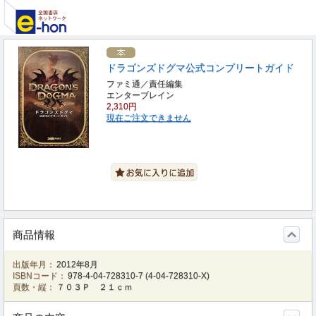
ドラゴンズドグマ公式コンプリートガイド
ファミ通／責任編集
エンターブレイン
2,310円
現在ご注文できません
商品情報
出版年月：
2012年8月
ISBNコード：
978-4-04-728310-7
(
4-04-728310-X
)
頁数・縦：
７０３Ｐ ２１ｃｍ