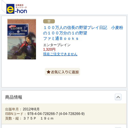
１００万人の信長の野望プレイ日記 小麦粉
の１００万分の１の野望
ファミ通Ｂｏｏｋｓ
エンターブレイン
1,320円
現在ご注文できません
商品情報
出版年月：
2012年8月
ISBNコード：
978-4-04-728266-7
(
4-04-728266-9
)
頁数・縦：
３７５Ｐ １９ｃｍ