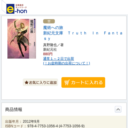
魔術への旅
新紀元文庫 Ｔｒｕｔｈ Ｉｎ Ｆａｎｔａ
ｓｙ
真野隆也／著
新紀元社
880円
通常１～２日で出荷
(！お盆時期の出荷について！)
商品情報
出版年月：
2012年9月
ISBNコード：
978-4-7753-1056-4
(
4-7753-1056-9
)