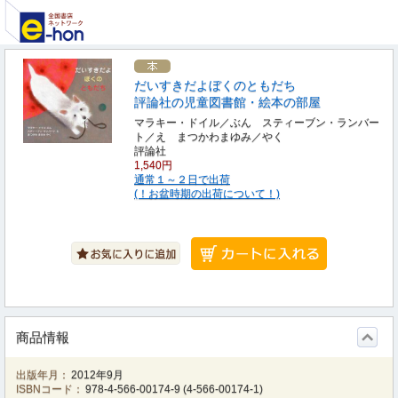
だいすきだよぼくのともだち
評論社の児童図書館・絵本の部屋
マラキー・ドイル／ぶん スティーブン・ランバー
ト／え まつかわまゆみ／やく
評論社
1,540円
通常１～２日で出荷
(！お盆時期の出荷について！)
商品情報
出版年月：
2012年9月
ISBNコード：
978-4-566-00174-9
(
4-566-00174-1
)