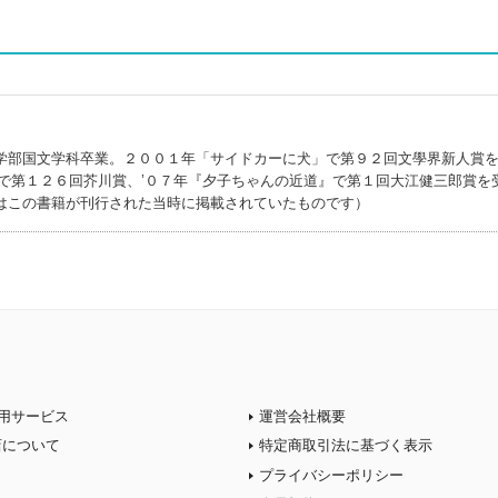
学部国文学科卒業。２００１年「サイドカーに犬」で第９２回文學界新人賞
で第１２６回芥川賞、’０７年『夕子ちゃんの近道』で第１回大江健三郎賞を
はこの書籍が刊行された当時に掲載されていたものです）
用サービス
運営会社概要
店について
特定商取引法に基づく表示
プライバシーポリシー