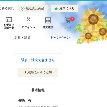
くある質問
最近見た商品
お気に入り
0
お受取り
ログイン
注文履歴
カート
店舗一覧
文具・雑貨
キャンペーン
現在ご注文できません
★お気に入りに追加
著者情報
長嶋 有