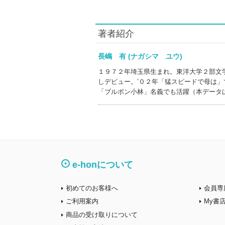
著者紹介
長嶋 有 (ナガシマ ユウ)
１９７２年埼玉県生まれ。東洋大学２部文
しデビュー。’０２年「猛スピードで母は」
「ブルボン小林」名義でも活躍（本データ
e-honについて
初めてのお客様へ
会員専
ご利用案内
My書
商品の受け取りについて