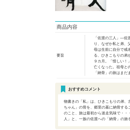
商品内容
「佐渡の三人」―佐
り、なぜか私と弟、
母は生前に自分で戒
要旨
る、ひきこもりの弟
９カ月。「惜しい！
亡くなった。祖母と
「納骨」の旅はまだ
おすすめコメント
物書きの「私」は、ひきこもりの弟、
ちゃん」の骨を、郷里の墓に納骨する
のこと、旅は最初から迷走気味で・・
人」と、一族の佐渡への「納骨」の旅