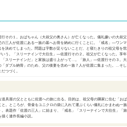
渡行その１。おばちゃん（大叔父の奥さん）が亡くなった。儀礼嫌いの大叔父
父の三人が佐渡にある一族の墓へお骨を納めに行くことに。「戒名」―ワンマ
名を決めてしまった。問題は字数が足りないことだ、と寝たきりの祖父母を世
がいう。「スリーナインで大往生」―佐渡行その２。祖父が亡くなった。享年
」「スリーナインだ」と家族は盛り上がって…。「旅人」―佐渡行その３。大
の「ダブル納骨」のため、父の後妻を含め一族７人が佐渡に集まった。…そし
まだつづく。
古道具屋の父とともに佐渡への旅に出る。目的は、祖父母の隣家に住む「おば
こと。ところが、骨壷をユニクロの袋に入れて運ぶくらい儀礼にかまわぬ一族
・。表題作「佐渡の三人」に始まり、「戒名」「スリーナインで大往生」「旅
を描く連作長編小説。