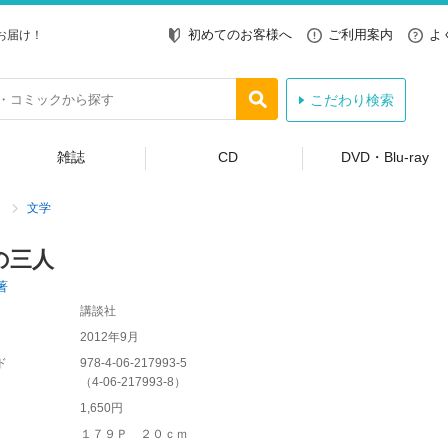
初めてのお客様へ
ご利用案内
よ
お届け！
こだわり検索
雑誌
CD
DVD・Blu-ray
文学
の三人
著
講談社
2012年9月
ド
978-4-06-217993-5
（
4-06-217993-8
）
1,650円
１７９Ｐ ２０ｃｍ