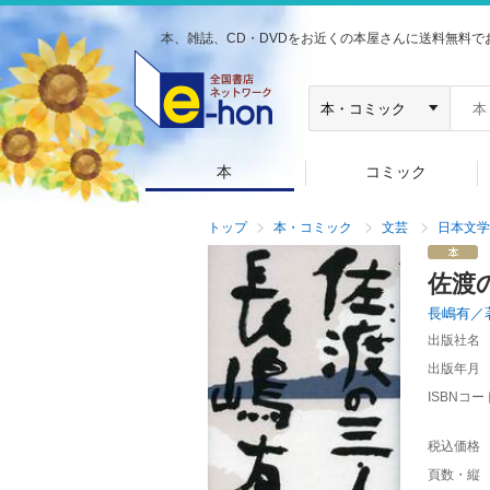
本、雑誌、CD・DVDをお近くの本屋さんに送料無料で
本
コミック
トップ
本・コミック
文芸
日本文学
佐渡
長嶋有／
出版社名
出版年月
ISBNコー
税込価格
頁数・縦