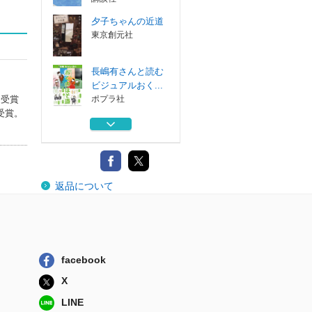
夕子ちゃんの近道
東京創元社
長嶋有さんと読む
ビジュアルおく...
を受賞
ポプラ社
受賞。
ルーティーンズ
講談社
僕たちの保存
返品について
文藝春秋
七、八月のストロ
ーク
講談社
facebook
夕子ちゃんの近道
X
東京創元社
LINE