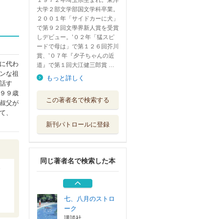
１９７２年埼玉県生まれ。東洋
大学２部文学部国文学科卒業。
２００１年「サイドカーに犬」
で第９２回文學界新人賞を受賞
しデビュー。’０２年「猛スピ
ードで母は」で第１２６回芥川
賞、’０７年『夕子ちゃんの近
に代わ
道』で第１回大江健三郎賞 …
ンな祖
もっと詳しく
話す
９９歳
長嶋有さんと読む
この著者名で検索する
叔父が
ビジュアルおく...
て、
ポプラ社
新刊パトロールに登録
ルーティーンズ
講談社
同じ著者名で検索した本
僕たちの保存
文藝春秋
七、八月のストロ
ーク
講談社