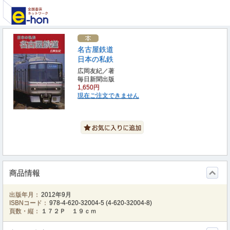
名古屋鉄道
日本の私鉄
広岡友紀／著
毎日新聞出版
1,650円
現在ご注文できません
商品情報
出版年月：
2012年9月
ISBNコード：
978-4-620-32004-5
(
4-620-32004-8
)
頁数・縦：
１７２Ｐ １９ｃｍ