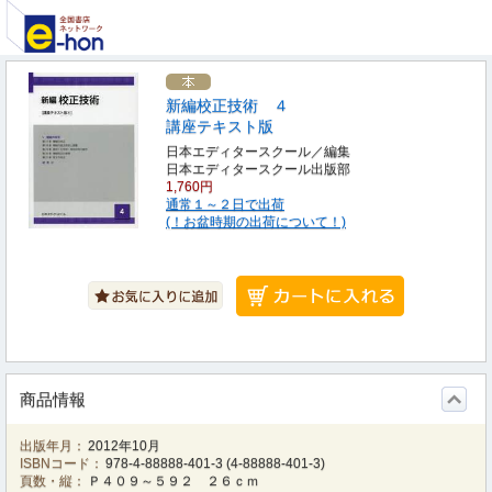
新編校正技術 ４
講座テキスト版
日本エディタースクール／編集
日本エディタースクール出版部
1,760円
通常１～２日で出荷
(！お盆時期の出荷について！)
商品情報
出版年月：
2012年10月
ISBNコード：
978-4-88888-401-3
(
4-88888-401-3
)
頁数・縦：
Ｐ４０９～５９２ ２６ｃｍ