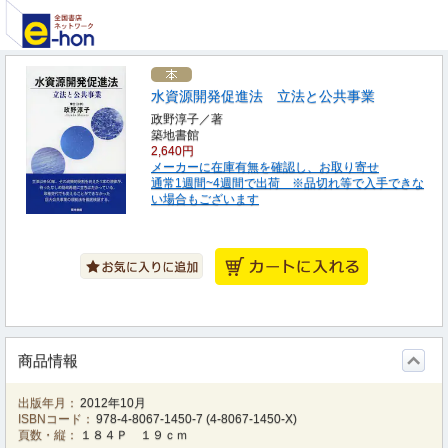
水資源開発促進法 立法と公共事業
政野淳子／著
築地書館
2,640円
メーカーに在庫有無を確認し、お取り寄せ
通常1週間~4週間で出荷 ※品切れ等で入手できな
い場合もございます
商品情報
出版年月：
2012年10月
ISBNコード：
978-4-8067-1450-7
(
4-8067-1450-X
)
頁数・縦：
１８４Ｐ １９ｃｍ