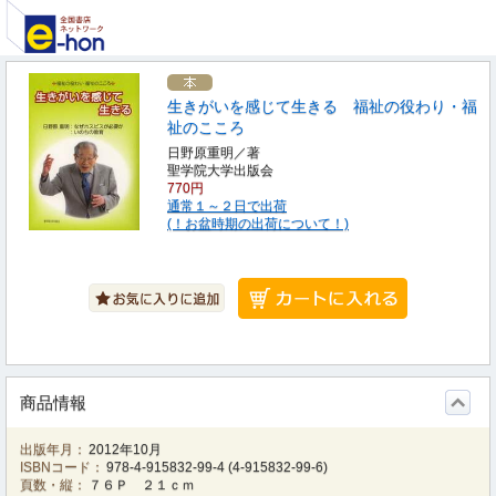
生きがいを感じて生きる 福祉の役わり・福
祉のこころ
日野原重明／著
聖学院大学出版会
770円
通常１～２日で出荷
(！お盆時期の出荷について！)
商品情報
出版年月：
2012年10月
ISBNコード：
978-4-915832-99-4
(
4-915832-99-6
)
頁数・縦：
７６Ｐ ２１ｃｍ