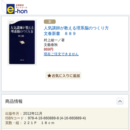
人気講師が教える理系脳のつくり方
文春新書 ８８９
村上綾一／著
文藝春秋
869円
現在ご注文できません
商品情報
出版年月：
2012年11月
ISBNコード：
978-4-16-660889-8
(
4-16-660889-4
)
頁数・縦：
２２１Ｐ １８ｃｍ