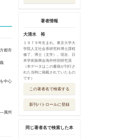
著者情報
大清水 裕
１９７９年生まれ。東京大学大
学院人文社会系研究科博士課程
方都市
修了、博士（文学）。現在、日
本学術振興会海外特別研究員
義
（本データはこの書籍が刊行さ
れた当時に掲載されていたもの
です）
を中心
朝倉農学大系 ６
この著者名で検索する
朝倉書店
新刊パトロールに登録
古代ローマ軍の土
―属州
木技術 街道・...
マール社
同じ著者名で検索した本
古代末期 ローマ
世界の変容