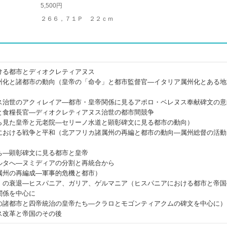
5,500円
２６６，７１Ｐ ２２ｃｍ
ける都市とディオクレティアヌス
州化と諸都市の動向（皇帝の「命令」と都市監督官―イタリア属州化とある地
ス治世のアクィレイア―都市・皇帝関係に見るアポロ・ベレヌス奉献碑文の意
と食糧長官―ディオクレティアヌス治世の都市間競争
ら見た皇帝と元老院―セリーノ水道と顕彰碑文に見る都市の動向）
における戦争と平和（北アフリカ諸属州の再編と都市の動向―属州総督の活動
ち―顕彰碑文に見る都市と皇帝
ルタへ―ヌミディアの分割と再統合から
属州の再編成―軍事的危機と都市）
」の衰退―ヒスパニア、ガリア、ゲルマニア（ヒスパニアにおける都市と帝国
関係を中心に
の諸都市と四帝統治の皇帝たち―クラロとモゴンティアクムの碑文を中心に）
ス改革と帝国のその後