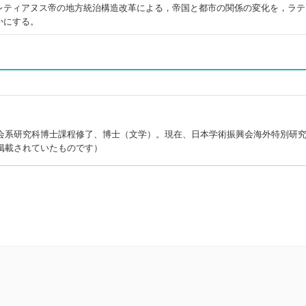
レティアヌス帝の地方統治構造改革による，帝国と都市の関係の変化を，ラテ
かにする。
会系研究科博士課程修了、博士（文学）。現在、日本学術振興会海外特別研
掲載されていたものです）