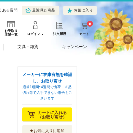
くある質問
最近見た商品
お気に入り
0
お受取り
ログイン
注文履歴
カート
店舗一覧
文具・雑貨
キャンペーン
メーカーに在庫有無を確認
し、お取り寄せ
通常1週間~4週間で出荷 ※品
切れ等で入手できない場合もご
ざいます
カートに入れる
（お取り寄せ）
★お気に入りに追加