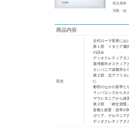
税込価格
頁数・縦
商品内容
古代ローマ世界にお
第１部 イタリア属
の試み
ディオクレティアヌ
港湾都市オスティア
カンパニア諸都市か
第２部 北アフリカ
目次
に
都市のなかの皇帝た
ランバエシスからキ
マウレタニアから諸
第３部 「碑文習慣
首都と総督・皇帝の
ガリア、ゲルマニア
ディオクレティアヌ