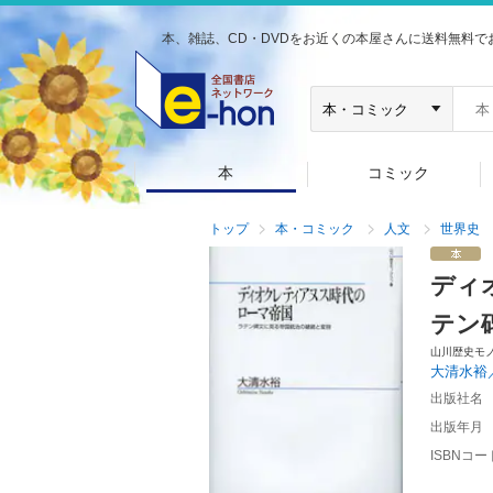
本、雑誌、CD・DVDをお近くの本屋さんに送料無料で
本
コミック
トップ
本・コミック
人文
世界史
ディ
テン
山川歴史モ
大清水裕
出版社名
出版年月
ISBNコー