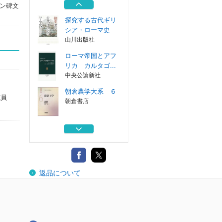
白水社
ン碑文
探究する古代ギリ
シア・ローマ史
山川出版社
ローマ帝国とアフ
リカ カルタゴ...
中央公論新社
朝倉農学大系 ６
究員
朝倉書店
古代ローマ軍の土
木技術 街道・...
マール社
古代末期 ローマ
返品について
世界の変容
白水社
探究する古代ギリ
シア・ローマ史
山川出版社