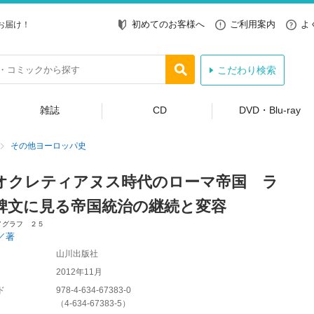
初めてのお客様へ
ご利用案内
よ
お届け！
こだわり検索
雑誌
CD
DVD・Blu-ray
その他ヨーロッパ史
オクレティアヌス時代のローマ帝国 ラ
碑文に見る帝国統治の継続と変容
ノグラフ ２５
／著
山川出版社
2012年11月
ド
978-4-634-67383-0
（
4-634-67383-5
）