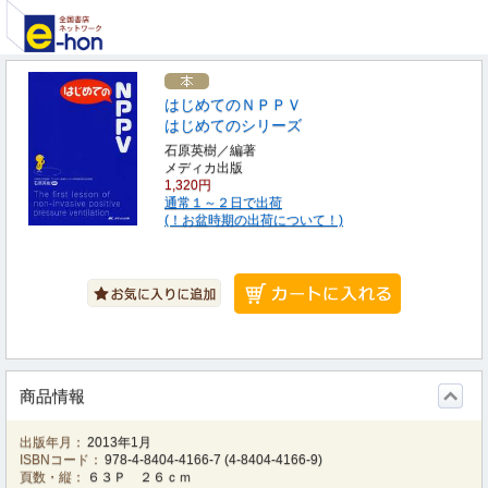
はじめてのＮＰＰＶ
はじめてのシリーズ
石原英樹／編著
メディカ出版
1,320円
通常１～２日で出荷
(！お盆時期の出荷について！)
商品情報
出版年月：
2013年1月
ISBNコード：
978-4-8404-4166-7
(
4-8404-4166-9
)
頁数・縦：
６３Ｐ ２６ｃｍ