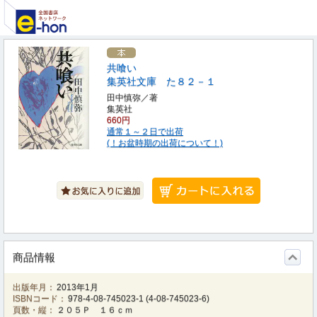
共喰い
集英社文庫 た８２－１
田中慎弥／著
集英社
660円
通常１～２日で出荷
(！お盆時期の出荷について！)
商品情報
出版年月：
2013年1月
ISBNコード：
978-4-08-745023-1
(
4-08-745023-6
)
頁数・縦：
２０５Ｐ １６ｃｍ