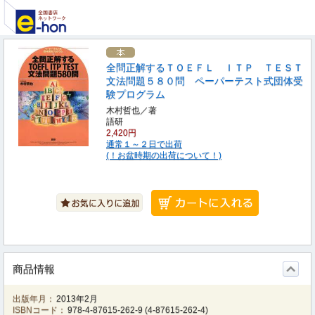
全問正解するＴＯＥＦＬ ＩＴＰ ＴＥＳＴ
文法問題５８０問 ペーパーテスト式団体受
験プログラム
木村哲也／著
語研
2,420円
通常１～２日で出荷
(！お盆時期の出荷について！)
商品情報
出版年月：
2013年2月
ISBNコード：
978-4-87615-262-9
(
4-87615-262-4
)