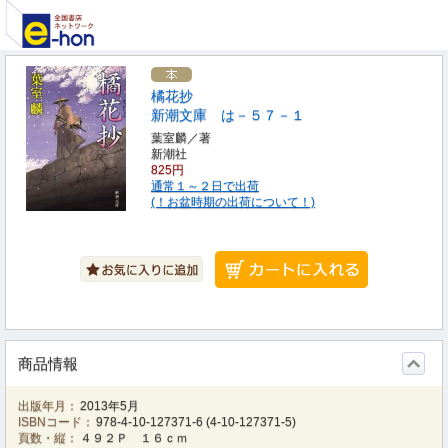
橘花抄
新潮文庫 は－５７－１
葉室麟／著
新潮社
825円
通常１～２日で出荷
(！お盆時期の出荷について！)
商品情報
出版年月：
2013年5月
ISBNコード：
978-4-10-127371-6
(
4-10-127371-5
)
頁数・縦：
４９２Ｐ １６ｃｍ