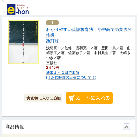
わかりやすい英語教育法 小中高での実践的
指導
改訂版
浅羽亮一／監修 浅羽亮一／著 豊田一男／著 山
崎朝子／著 佐藤敏子／著 中村典生／著 大崎さ
つき／著
三修社
2,640円
通常１～２日で出荷
(！お盆時期の出荷について！)
商品情報