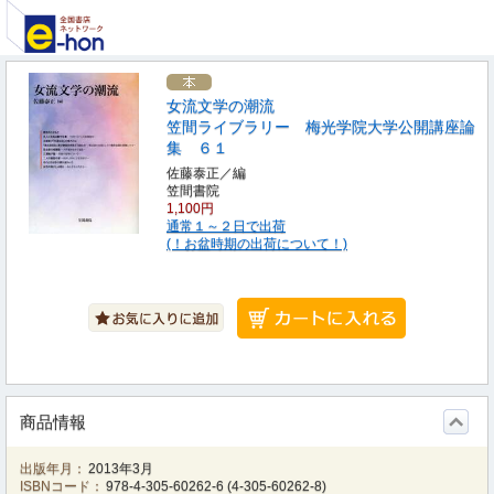
女流文学の潮流
笠間ライブラリー 梅光学院大学公開講座論
集 ６１
佐藤泰正／編
笠間書院
1,100円
通常１～２日で出荷
(！お盆時期の出荷について！)
商品情報
出版年月：
2013年3月
ISBNコード：
978-4-305-60262-6
(
4-305-60262-8
)