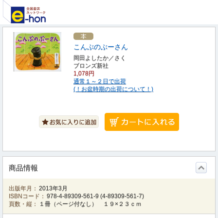
こんぶのぶーさん
岡田よしたか／さく
ブロンズ新社
1,078円
通常１～２日で出荷
(！お盆時期の出荷について！)
商品情報
出版年月：
2013年3月
ISBNコード：
978-4-89309-561-9
(
4-89309-561-7
)
頁数・縦：
１冊（ページ付なし） １９×２３ｃｍ