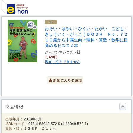
おそい・はやい・ひくい・たかい こども・
きょういく・がっこうＢＯＯＫ Ｎｏ．７２
１０歳から中高生向け理科・算数・数学に目
覚めるおススメ本！
ジャパンマシニスト社
1,320円
現在ご注文できません
商品情報
出版年月：
2013年3月
ISBNコード：
978-4-88049-572-9
(
4-88049-572-7
)
頁数・縦：
１３３Ｐ ２１ｃｍ