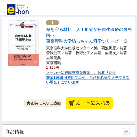
命を守る材料 人工血管から再生医療の最先
端へ
東京理科大学坊っちゃん科学シリーズ ３
東京理科大学出版センター／編 菊池明彦／共著
曽我公平／共著 牧野公子／共著 柴建次／共著
大塚英典
東京書籍
1,320円
メーカーに在庫有無を確認し、お取り寄せ
通常1週間~4週間で出荷 ※品切れ等で入手できな
い場合もございます
商品情報