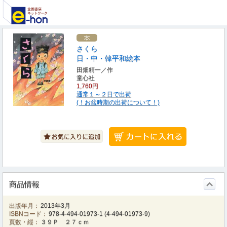
さくら
日・中・韓平和絵本
田畑精一／作
童心社
1,760円
通常１～２日で出荷
(！お盆時期の出荷について！)
商品情報
出版年月：
2013年3月
ISBNコード：
978-4-494-01973-1
(
4-494-01973-9
)
頁数・縦：
３９Ｐ ２７ｃｍ