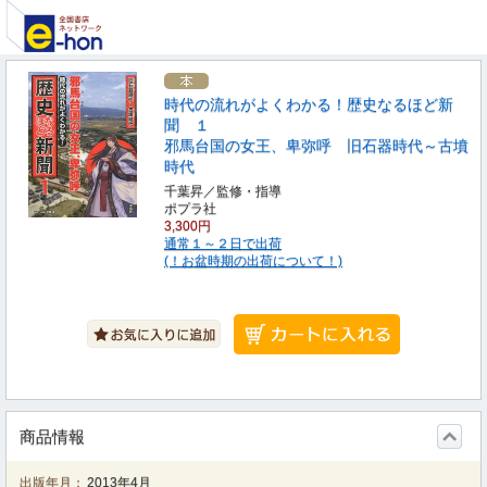
時代の流れがよくわかる！歴史なるほど新
聞 １
邪馬台国の女王、卑弥呼 旧石器時代～古墳
時代
千葉昇／監修・指導
ポプラ社
3,300円
通常１～２日で出荷
(！お盆時期の出荷について！)
商品情報
出版年月：
2013年4月