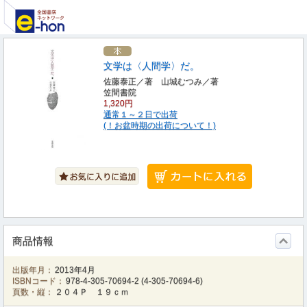
文学は〈人間学〉だ。
佐藤泰正／著 山城むつみ／著
笠間書院
1,320円
通常１～２日で出荷
(！お盆時期の出荷について！)
商品情報
出版年月：
2013年4月
ISBNコード：
978-4-305-70694-2
(
4-305-70694-6
)
頁数・縦：
２０４Ｐ １９ｃｍ