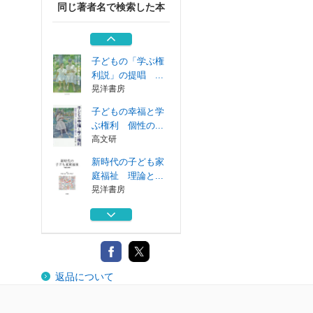
同じ著者名で検索した本
ポケット教育小六
法 ２０２５年版
晃洋書房
子どもの「学ぶ権
利説」の提唱 ...
晃洋書房
子どもの幸福と学
ぶ権利 個性の...
高文研
新時代の子ども家
庭福祉 理論と...
晃洋書房
ポケット教育小六
法 ２０２６年版
晃洋書房
ポケット教育小六
返品について
法 ２０２５年版
晃洋書房
子どもの「学ぶ権