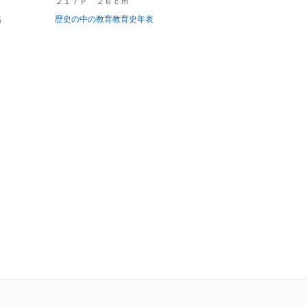
２１７Ｐ ２６ｃｍ
名
歴史の中の教育教育史年表