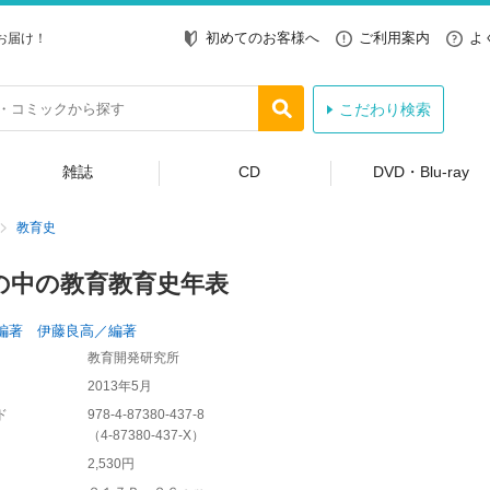
初めてのお客様へ
ご利用案内
よ
お届け！
こだわり検索
雑誌
CD
DVD・Blu-ray
教育史
の中の教育教育史年表
編著 伊藤良高／編著
教育開発研究所
2013年5月
ド
978-4-87380-437-8
（
4-87380-437-X
）
2,530円