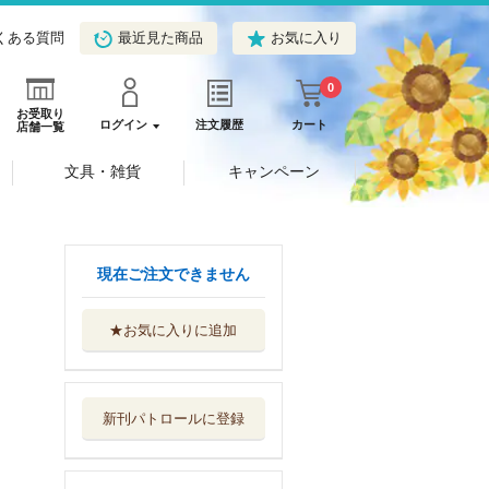
くある質問
最近見た商品
お気に入り
0
お受取り
ログイン
注文履歴
カート
店舗一覧
文具・雑貨
キャンペーン
現在ご注文できません
★お気に入りに追加
新時代の子ども家
庭福祉 理論と...
晃洋書房
新刊パトロールに登録
ポケット教育小六
法 ２０２６年版
晃洋書房