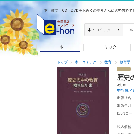
本、雑誌、CD・DVDをお近くの本屋さんに送料無料で
本
コミック
トップ
本・コミック
教育
教育学
歴史
改訂版
中谷彪／
出版社名
出版年月
ISBNコー
税込価格