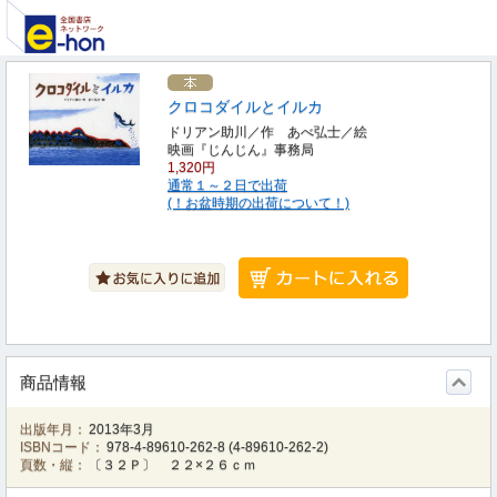
クロコダイルとイルカ
ドリアン助川／作 あべ弘士／絵
映画『じんじん』事務局
1,320円
通常１～２日で出荷
(！お盆時期の出荷について！)
商品情報
出版年月：
2013年3月
ISBNコード：
978-4-89610-262-8
(
4-89610-262-2
)
頁数・縦：
〔３２Ｐ〕 ２２×２６ｃｍ