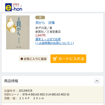
貝がら 詩集
井戸川茂／著
創英社／三省堂書店
1,047円
通常１～２日で出荷
(！お盆時期の出荷について！)
商品情報
出版年月：
2013年5月
ISBNコード：
978-4-88142-802-3
(
4-88142-802-0
)
頁数・縦：
２１４Ｐ ２０ｃｍ