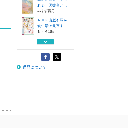
れる 医療者と...
みすず書房
ＮＨＫ出版不調を
食生活で見直す...
ＮＨＫ出版
ＪＬＰＴ Ｎ４日
本語能力試験ベ...
ジャパンタイム...
ＪＬＰＴ Ｎ５日
返品について
本語能力試験ベ...
ジャパンタイム...
日本的雇用を問い
直す これから...
日本評論社
精霊に捕まって倒
れる 医療者と...
みすず書房
ＮＨＫ出版不調を