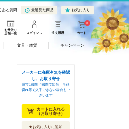
くある質問
最近見た商品
お気に入り
0
お受取り
ログイン
注文履歴
カート
店舗一覧
文具・雑貨
キャンペーン
メーカーに在庫有無を確認
し、お取り寄せ
通常1週間~4週間で出荷 ※品
切れ等で入手できない場合もご
ざいます
カートに入れる
（お取り寄せ）
★お気に入りに追加