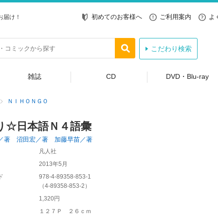
初めてのお客様へ
ご利用案内
よ
お届け！
こだわり検索
雑誌
CD
DVD・Blu-ray
ＮＩＨＯＮＧＯ
り☆日本語Ｎ４語彙
／著 沼田宏／著 加藤早苗／著
凡人社
2013年5月
ド
978-4-89358-853-1
（
4-89358-853-2
）
1,320円
１２７Ｐ ２６ｃｍ