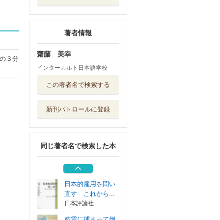
著者情報
齋藤 美幸
の３分
インターカルト日本語学校
ＮＨＫ出版不調を
この著者名で検索する
食生活で見直す...
ＮＨＫ出版
新刊パトロールに登録
ＪＬＰＴ Ｎ４日
本語能力試験ベ...
ジャパンタイム...
同じ著者名で検索した本
ＪＬＰＴ Ｎ５日
本語能力試験ベ...
ジャパンタイム...
日本的雇用を問い
直す これから...
日本評論社
精霊に捕まって倒