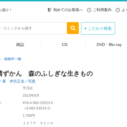
初めてのお客様へ
ご利用案内
よ
お届け！
こだわり検索
雑誌
CD
DVD・Blu-ray
植物学一般
菌ずかん 森のふしぎな生きもの
／著 伊沢正名／写真
平凡社
2013年6月
ド
978-4-582-53523-5
（
4-582-53523-2
）
1,760円
１２７Ｐ ２１ｃｍ