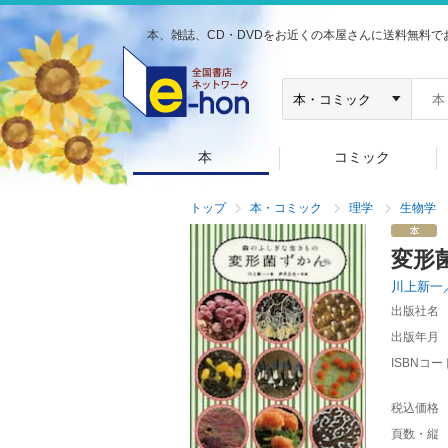
本、雑誌、CD・DVDをお近くの本屋さんに送料無料で
本
コミック
トップ
本・コミック
理学
生物学
変形
川上新一
出版社名
出版年月
ISBNコー
税込価格
頁数・縦