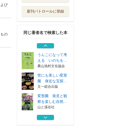
山と溪谷社
および
新刊パトロールに登録
ときめくコケ図鑑
山と溪谷社
同じ著者名で検索した本
きれいでふしぎな
たもの
粘菌
文一総合出版
うんこになって考
える いのちを...
農山漁村文化協会
世にも美しい変形
菌 身近な宝探...
文一総合出版
変形菌 発見と観
察を楽しむ自然...
山と溪谷社
ときめくコケ図鑑
山と溪谷社