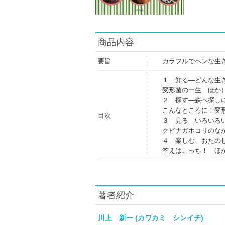
商品内容
要旨
カラフルでヘンな生
１ 知る―どんな生
変形菌の一生 ほか
２ 探す―森へ探し
こんなところに！変
目次
３ 見る―いろいろ
クビナガホコリのな
４ 楽しむ―おたの
答えはこっち！ ほ
著者紹介
川上 新一 (カワカミ シンイチ)