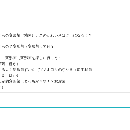
きもの変形菌（粘菌）。このかわいさはクセになる！？
きもの？変形菌（変形菌って何？
）
に！変形菌（変形菌を探しに行こう！
形菌 ほか）
いるよ！変形菌ずかん（ツノホコリのなかま（原生粘菌）
かま ほか）
しみ的変形菌（どっちが本物！？変形菌
か）