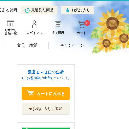
くある質問
最近見た商品
お気に入り
0
お受取り
ログイン
注文履歴
カート
店舗一覧
文具・雑貨
キャンペーン
通常１～２日で出荷
(！お盆時期の出荷について！)
カートに入れる
★お気に入りに追加