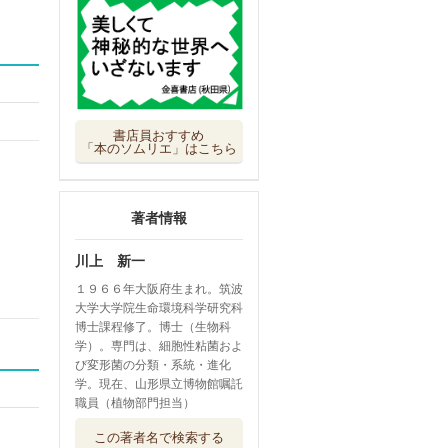
書店員おすすめ
「本のソムリエ」はこちら
著者情報
川上 新一
１９６６年大阪府生まれ。筑波
大学大学院生命環境科学研究科
博士課程修了。博士（生物科
学）。専門は、細胞性粘菌およ
び変形菌の分類・系統・進化
学。現在、山形県立博物館嘱託
職員（植物部門担当）
変形菌 発見と観
この著者名で検索する
察を楽しむ自然...