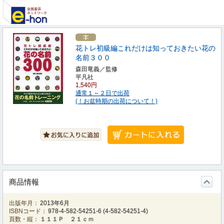
花トレ初級編これだけは知っておきたい花の
名前３００
森田竜義／監修
平凡社
1,540円
通常１～２日で出荷
(！お盆時期の出荷について！)
商品情報
出版年月：
2013年6月
ISBNコード：
978-4-582-54251-6
(
4-582-54251-4
)
頁数・縦：
１１１Ｐ ２１ｃｍ