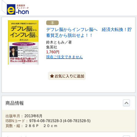
デフレ脳からインフレ脳へ 経済大転換！貯
蓄貧乏から脱出せよ！！
鈴木ともみ／著
集英社
1,760円
現在ご注文できません
商品情報
出版年月：
2013年6月
ISBNコード：
978-4-08-781528-3
(
4-08-781528-5
)
頁数・縦：
２８６Ｐ ２０ｃｍ