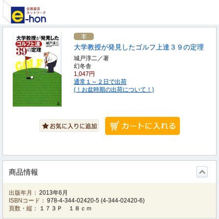
大学教授が発見したゴルフ上達３９の定理
城戸淳二／著
幻冬舎
1,047円
通常１～２日で出荷
(！お盆時期の出荷について！)
商品情報
出版年月：
2013年6月
ISBNコード：
978-4-344-02420-5
(
4-344-02420-6
)
頁数・縦：
１７３Ｐ １８ｃｍ