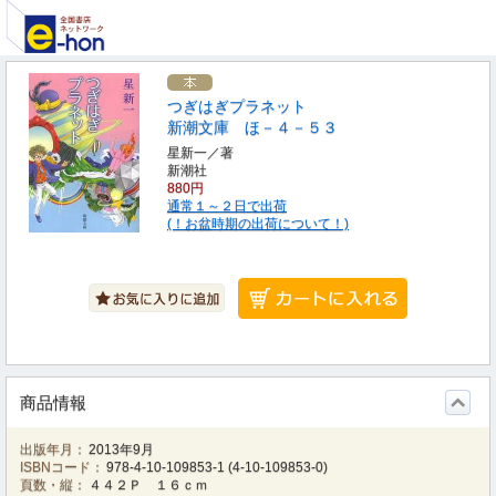
つぎはぎプラネット
新潮文庫 ほ－４－５３
星新一／著
新潮社
880円
通常１～２日で出荷
(！お盆時期の出荷について！)
商品情報
出版年月：
2013年9月
ISBNコード：
978-4-10-109853-1
(
4-10-109853-0
)
頁数・縦：
４４２Ｐ １６ｃｍ