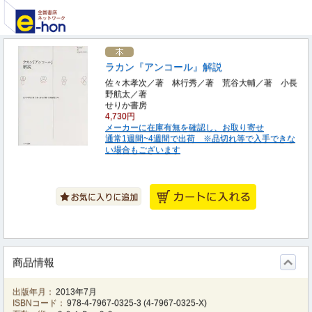
ラカン『アンコール』解説
佐々木孝次／著 林行秀／著 荒谷大輔／著 小長
野航太／著
せりか書房
4,730円
メーカーに在庫有無を確認し、お取り寄せ
通常1週間~4週間で出荷 ※品切れ等で入手できな
い場合もございます
商品情報
出版年月：
2013年7月
ISBNコード：
978-4-7967-0325-3
(
4-7967-0325-X
)