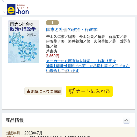
国家と社会の政治・行政学
牛山久仁彦／編著 外山公美／編著 石黒太／著
伊藤剛／著 岩井義和／著 久保善慎／著 坂野喜
隆／著
芦書房
2,860円
メーカーに在庫有無を確認し、お取り寄せ
通常1週間~4週間で出荷 ※品切れ等で入手できな
い場合もございます
商品情報
出版年月：
2013年7月