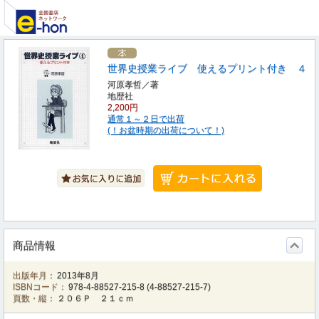
世界史授業ライブ 使えるプリント付き ４
河原孝哲／著
地歴社
2,200円
通常１～２日で出荷
(！お盆時期の出荷について！)
商品情報
出版年月：
2013年8月
ISBNコード：
978-4-88527-215-8
(
4-88527-215-7
)
頁数・縦：
２０６Ｐ ２１ｃｍ