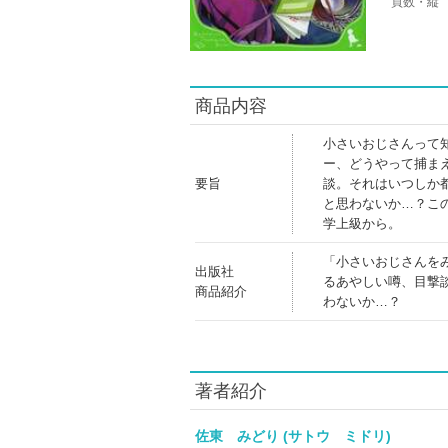
頁数・縦
商品内容
小さいおじさんって
ー、どうやって捕ま
要旨
談。それはいつしか
と思わないか…？こ
学上級から。
「小さいおじさんを
出版社
るあやしい噂、目撃
商品紹介
わないか…？
著者紹介
佐東 みどり (サトウ ミドリ)