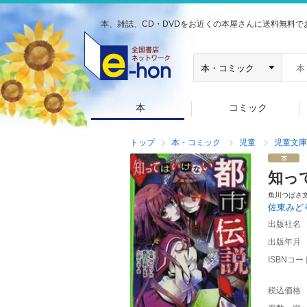
本、雑誌、CD・DVDをお近くの本屋さんに送料無料で
本
コミック
トップ
本・コミック
児童
児童文庫
知っ
角川つばさ
佐東みど
出版社名
出版年月
ISBNコー
税込価格