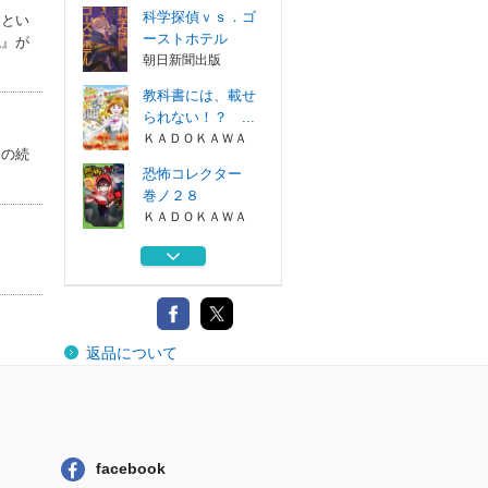
科学探偵ｖｓ．ゴ
」とい
ーストホテル
説』が
朝日新聞出版
教科書には、載せ
られない！？ ...
ＫＡＤＯＫＡＷＡ
その続
恐怖コレクター
巻ノ２８
ＫＡＤＯＫＡＷＡ
科学探偵ｖｓ．死
霊の学園祭 後編
朝日新聞出版
呪ワレタ少年 ６
返品について
ＫＡＤＯＫＡＷＡ
科学探偵ｖｓ．ゴ
ーストホテル
朝日新聞出版
facebook
教科書には、載せ