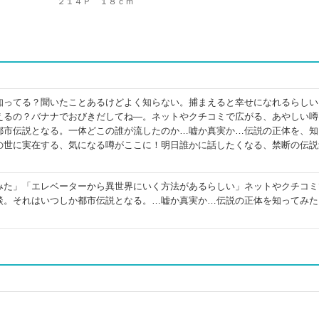
２１４Ｐ １８ｃｍ
知ってる？聞いたことあるけどよく知らない。捕まえると幸せになれるらしい
えるの？バナナでおびきだしてね―。ネットやクチコミで広がる、あやしい噂
都市伝説となる。一体どこの誰が流したのか…嘘か真実か…伝説の正体を、知
の世に実在する、気になる噂がここに！明日誰かに話したくなる、禁断の伝説
みた」「エレベーターから異世界にいく方法があるらしい」ネットやクチコミ
談。それはいつしか都市伝説となる。…嘘か真実か…伝説の正体を知ってみた