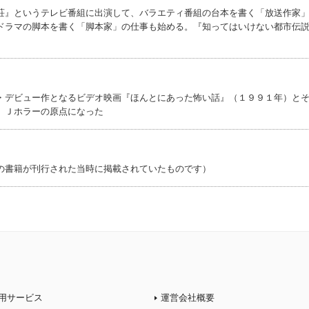
荘』というテレビ番組に出演して、バラエティ番組の台本を書く「放送作家
ドラマの脚本を書く「脚本家」の仕事も始める。『知ってはいけない都市伝
・デビュー作となるビデオ映画『ほんとにあった怖い話』（１９９１年）と
、Ｊホラーの原点になった
の書籍が刊行された当時に掲載されていたものです）
用サービス
運営会社概要