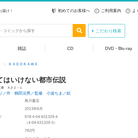
初めてのお客様へ
ご利用案内
よ
お届け！
こだわり検索
雑誌
CD
DVD・Blu-ray
ＫＡＤＯＫＡＷＡ
てはいけない都市伝説
文庫 Ａさ２－１
り／作 鶴田法男／監修 小波ちま／絵
角川書店
2013年8月
ド
978-4-04-631329-4
（
4-04-631329-3
）
792円