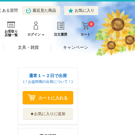
くある質問
最近見た商品
お気に入り
0
お受取り
ログイン
注文履歴
カート
店舗一覧
文具・雑貨
キャンペーン
通常１～２日で出荷
(！お盆時期の出荷について！)
カートに入れる
★お気に入りに追加