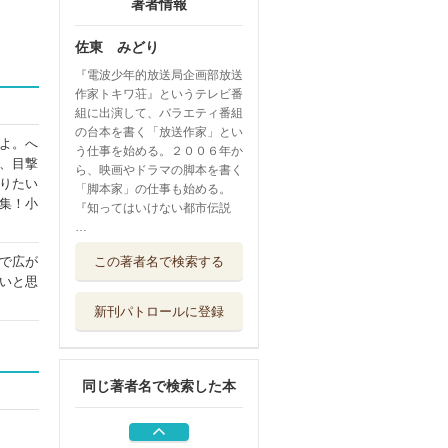
著者情報
佐東 みどり
『電波少年的放送局企画部放送
作家トキワ荘』というテレビ番
組に出演して、バラエティ番組
の台本を書く「放送作家」とい
よ。へ
う仕事を始める。２００６年か
、目撃
ら、映画やドラマの脚本を書く
りたい
「脚本家」の仕事も始める。
集！小
『知ってはいけない都市伝説
…
恐怖コレクター
で広が
この著者名で検索する
巻ノ２８
いと思
ＫＡＤＯＫＡＷＡ
新刊パトロールに登録
科学探偵ｖｓ．死
霊の学園祭 後編
朝日新聞出版
同じ著者名で検索した本
呪ワレタ少年 ６
ＫＡＤＯＫＡＷＡ