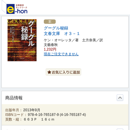
グーグル秘録
文春文庫 オ３－１
ケン・オーレッタ／著 土方奈美／訳
文藝春秋
1,232円
現在ご注文できません
商品情報
出版年月：
2013年9月
ISBNコード：
978-4-16-765187-9
(
4-16-765187-4
)
頁数・縦：
６６３Ｐ １６ｃｍ